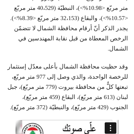
متر مربّع <10.98%>)، النبطيّة (40،529 متر مربّع
<10.57%>)، والبقاع (32،153 متر مربّع <8.39%>).
يجدر الذكر أنّ أرقام محافظة الشمال لا تتضمّن
الرخص المعطاة من قبل نقابة المهندسين في
الشمال.
وقد حظيت محافظة الشمال بأعلى معدّل إستثمار
للرخصة الواحدة، والذي وصل إلى 977 متر مربّع،
تبعتها كلٌّ من محافظة بيروت (779 متر مربّع)، جبل
لبنان (613 متر مربّع)، البقاع (459 متر مربّع)،
الجنوب (429 متر مربّع)، والنبطيّة (372 متر مربّع).