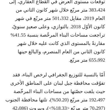
توقّعات مستوى العرض في القطاع العقاري، إلى
383،424 متر مربّع خلال شهر كانون الثاني من
العام 2019، مقابِل 501،332 متر مربّع في شهر
كانون الأوّل 2018. بالتوازي، وعلى صعيدٍ سنويّ،
تراجعت مساحات البناء المرخّصة بنسبة 41.55%
مقارنةً بالمستوى الذي كانت عليه خلال شهر
كانون الثاني من العام المنصرم، والبالغ حينها
655،992 متر مربّع.
أمّا بالنسبة للتوزيع الجغرافي لرخص البناء، فقد
تفوّقت محافظة جبل لبنان على المناطق الأخرى
حيث بلغت حصّتها من مساحات البناء المرخّصة
192،497 متر مربّع (50.20%)، تلتها محافظة الجنوب
(70،297 متر مربّع <18.33%>)، وبيروت (42،086