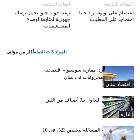
المقالة القادمة
المادة السابقة
اعتصام على أوتوستراد حلبا
رعد: جولة جبق تحمل رسالة
احتجاجا على المطبات
جهوزية لمتابعة اوضاع
المستشفيات
المواد ذات الصلة
أكثر من مؤلف
التضخم المستورد: مقاربة سوسيو – اقتصادية
لارتفاع أسعار المحروقات في لبنان
اقتصاد لبنان
«الاقتصاد» تعلّق التداول بـ9 أصناف من اللبن
واللبنة
اداره
الرخص العقارية المسجّلة تنخفض 23% في 10
أشهر