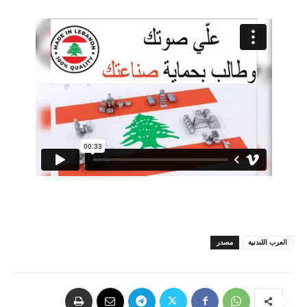
العرب اللندنية
مصدر