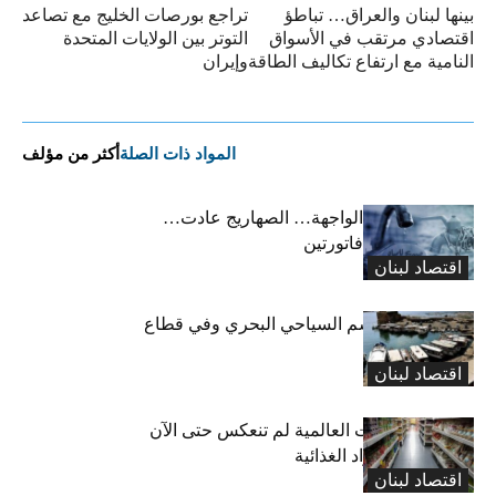
بينها لبنان والعراق… تباطؤ
تراجع بورصات الخليج مع تصاعد
اقتصادي مرتقب في الأسواق
التوتر بين الولايات المتحدة
النامية مع ارتفاع تكاليف الطاقة
وإيران
المواد ذات الصلة
أكثر من مؤلف
أزمة المياه الى الواجهة… الصهاريج عادت…
والمواطن يدفع فاتورتين
اقتصاد لبنان
تراجع في الموسم السياحي البحري وفي قطاع
تنظيم الأعراس
اقتصاد لبنان
بحصلي: التوترات العالمية لم تنعكس حتى الآن
على أسعار المواد الغذائية
اقتصاد لبنان