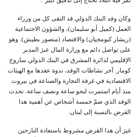
تمر فيه البلاد تحتاج إلى تدقيق كبير”.
وكان وفد البنك الدولي قد التقى كل من وزراء
العمل (كميل أبو سليمان)، والشؤون الاجتماعية
(ريشار كيومجيان) والاقتصاد (منصور بطيش). وهو
على تواصل دائم مع وزارة المال عبرَ المدير
الإقليمي لدائرة المشرق في البنك الدولي ساروج
كومار. آخر نشاطات الوفد، ندوة عقدها مع الهيئات
الاقتصادية في غرفة التجارة والصناعة في بيروت
منذ أيام استمرت لنحو ساعة ونصف ساعة. تحدث
الوفد الذي ضمّ خمسة أشخاص عن أهمية هذا
القرض بالنسبة إلى لبنان.
غيرَ أن هذا القرض مشروط باستفادة النازحين