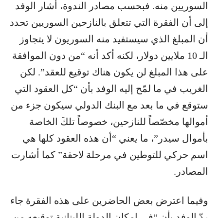
السوريين منه. فبحسب مصادر الندوة، أشار الوفد
إلى أن الفقرة التي تتعلق بالنازحين السوريين تحدد
أن المبلغ الذي سيستفيد منه السوريون لا يتجاوز
الـ 10 ملايين دولار، لكنه أكد أنه “من دون الموافقة
على هذا المبلغ لن يكون هناك توقيع للعقد”. لكن
الغريب في ما لمّح إليه الوفد بأن “كل العقود التي
ستوقع في ما بعد مع البنك الدولي سيكون جزء من
أموالها مخصّصاً للنازحين، خصوصاً تلكَ الخاصة
بأموال سيدر”، ما يعني “أن هذه العقود كلها هي
اسم حركي للتوطين في مرحلة لاحقة” كما أشارت
المصادر.
وفيما اعترض بعض الحاضرين على هذه الفقرة جاء
ردّ الوفد بأن “في إمكان الدولة اللبنانية توقيعه من