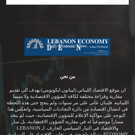
من نحن
ان موقع الاقتصاد اللبناني (ليبانون ايكونومي) يهدف الى تقديم
مقاربة وقراءة مختلفة لكافة الشؤون الاقتصادية ولا سيما
اللبنانية. فلبنان عانى على مر سنوات ولم ينجح حتى هذه اللحظة
في انتشال اقتصاده من دائرة التجاذبات السياسية، وانعكس هذا
التوجه على مواكبة الإعلام للشؤون الإقتصادية، حيث لم يتخذ
مساراً موضوعياً له في مقاربة الشؤون الاقتصادية، بل سار
والاقتصاد في التيار السياسي الجارف. لـ LEBANON
ECONOMY رسالة واضحة، هي: تغليب الاقتصاد على السياسة.