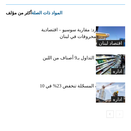
المواد ذات الصلة
أكثر من مؤلف
التضخم المستورد: مقاربة سوسيو – اقتصادية
لارتفاع أسعار المحروقات في لبنان
اقتصاد لبنان
«الاقتصاد» تعلّق التداول بـ9 أصناف من اللبن
واللبنة
اداره
الرخص العقارية المسجّلة تنخفض 23% في 10
أشهر
اداره