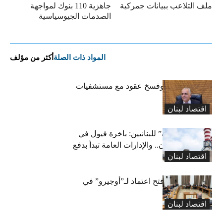
ملف التلاعب ببيانات جمركية
جاهزية 110 بنوك لمواجهة
الصدمات الجيوسياسية
المواد ذات الصلة
أكثر من مؤلف
كركي: إنذارات وفسخ عقود مع مستشفيات
مخالفة
اقتصاد لبنان
بشرى “كهربائية” للبنانيين: باخرة فيول في
طريقها إلى لبنان.. والإدارات العامة تبدأ بدفع
اقتصاد لبنان
متوجباتها
لجنة المال تقرّ فتح اعتماد لـ”أوجيرو” في
موازنة 2026
اقتصاد لبنان