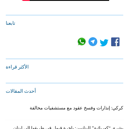
تابعنا
الأكثر قراءة
أحدث المقالات
كركي: إنذارات وفسخ عقود مع مستشفيات مخالفة
بشرى “كهربائية” للبنانيين: باخرة فيول في طريقها إلى لبنان..