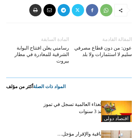
المقالة القادمة
المادة السابقة
عون: من دون قطاع مصرفي
رسامني يعلن افتتاح البوابة
سليم لا استثمارات ولا بلد
الشرقية للمغادرة في مطار
بيروت
المواد ذات الصلة
أكثر من مؤلف
“الفاو”: أسعار الغذاء العالمية تسجل في تموز
أعلى مستوى منذ 3 سنوات
اقتصاد دولی
رسوم النفايات باقية والإقرار مؤجل…