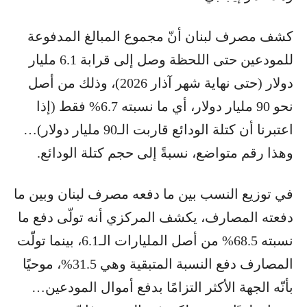
كشف مصرف لبنان أنّ مجموع المبالغ المدفوعة
للمودعين حتى اللحظة وصل إلى قرابة 6.1 مليار
دولار (حتى نهاية شهر آذار 2026)، وذلك من أصل
نحو 90 مليار دولار، أي ما نسبته 6.7% فقط (إذا
اعتبرنا أن كتلة الودائع قاربت الـ90 مليار دولار)…
وهذا رقم متواضع، نسبةً إلى حجم كتلة الودائع.
في توزيع النسب بين ما دفعه مصرف لبنان وبين ما
دفعته المصارف، يكشف المركزي أنه تولّى دفع ما
نسبته 68.5% من أصل المليارات الـ6.1، بينما تولّت
المصارف دفع النسبة المتبقية وهي 31.5%، موحيًا
بأنّه الجهة الأكثر التزامًا بدفع أموال المودعين…