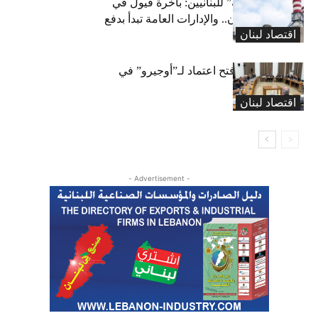
بشرى “كهربائية” للبنانيين: باخرة فيول في
طريقها إلى لبنان.. والإدارات العامة تبدأ بدفع
اقتصاد لبنان
متوجباتها
لجنة المال تقرّ فتح اعتماد لـ”أوجيرو” في
موازنة 2026
اقتصاد لبنان
- Advertisement -