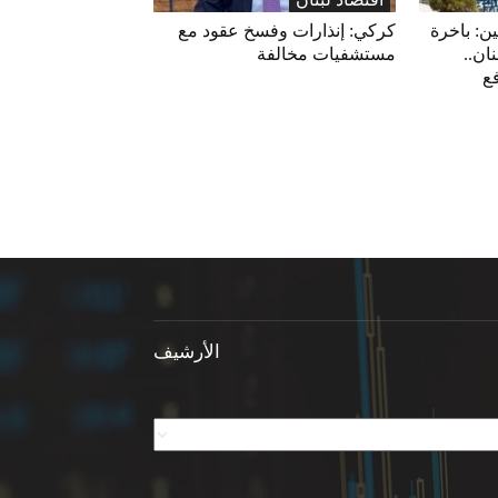
ين: باخرة
كركي: إنذارات وفسخ عقود مع
ان..
مستشفيات مخالفة
فع
الأرشيف