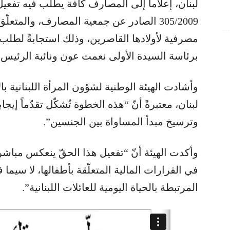
لبنان، إعلاماً إلى المصارف كافة يطلب فيه تفعيل
305/2009 الصادر عن جمعية المصارف، والمتع
مصرفية لأولادها القاصرين، وذلك استجابةً لطلب ال
برئاسة السيدة الأولى نعمت عون ونائبة الرئيس
لبنان، معتبرةً أنّ “هذه الخطوة تُشكّل تقدّماً إيجا
وترسيخ مبدأ المساواة بين الجنسين”.
وأكدت الهيئة أنّ “تفعيل هذا الحقّ ينعكس مباشر
في القرارات المالية المتعلّقة بأطفالها، لا سيم
المرتبطة بالحياة اليومية للعائلات اللبنانية”.