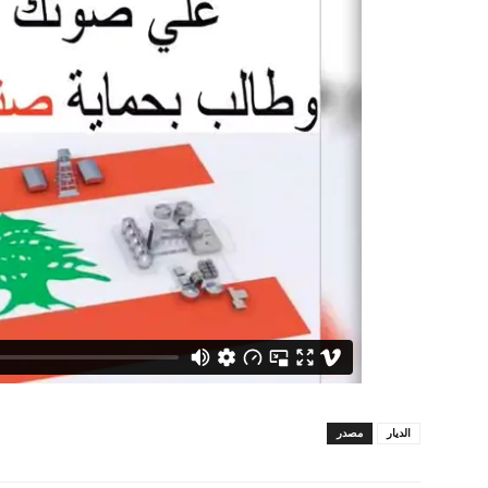
الديار
مصدر