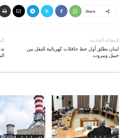
Share
المقالة القادمة
الم
لبنان يطلق أول خط حافلات كهربائية للنقل بين
تد
جبيل وبيروت
الب
اقتصاد لبنان
اقتصاد لبنان