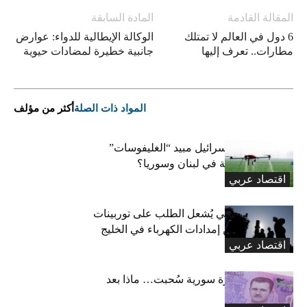
المقالة القادمة
المادة السابقة
6 دول في العالم لا تمتلك
الوكالة الإيطالية للدواء: عوارض
مطارات.. تعرف إليها
جانبية خطيرة لمضادات حيوية
المواد ذات الصلة
أكثر من مؤلف
هل استخدمت إسرائيل مبيد “الغليفوسات”
للإضرار بالزراعة في لبنان وسوريا؟
اقتصاد عربي
صراع جيوسياسي يُشعل الطلب على توربينات
الغاز لتعزيز أمن إمدادات الكهرباء في الخليج
اقتصاد عربي
33.6 تريليون ليرة سورية سُحبت… ماذا بعد
انتهاء المهلة؟