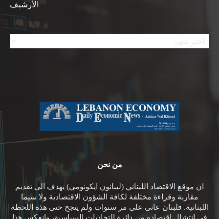
الأرشيف
الأرشيف
من نحن
ان موقع الاقتصاد اللبناني (ليبانون ايكونومي) يهدف الى تقديم
مقاربة وقراءة مختلفة لكافة الشؤون الاقتصادية ولا سيما
اللبنانية. فلبنان عانى على مر سنوات ولم ينجح حتى هذه اللحظة
في انتشال اقتصاده من دائرة التجاذبات السياسية، وانعكس هذا