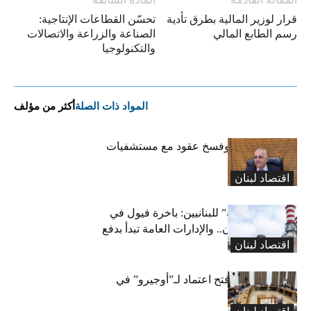
قرار لوزير المالية بطرق تأدية
تحسّن القطاعات الإنتاجية:
رسم الطابع المالي
الصناعة والزراعة والاتصالات
والتكنولوجيا
المواد ذات الصلة
أكثر من مؤلف
كركي: إنذارات وفسخ عقود مع مستشفيات
مخالفة
اقتصاد لبنان
بشرى “كهربائية” للبنانيين: باخرة فيول في
طريقها إلى لبنان.. والإدارات العامة تبدأ بدفع
اقتصاد لبنان
متوجباتها
لجنة المال تقرّ فتح اعتماد لـ”أوجيرو” في
موازنة 2026