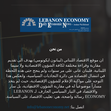
من نحن
ان موقع الاقتصاد اللبناني (ليبانون ايكونومي) يهدف الى تقديم
مقاربة وقراءة مختلفة لكافة الشؤون الاقتصادية ولا سيما
اللبنانية. فلبنان عانى على مر سنوات ولم ينجح حتى هذه اللحظة
في انتشال اقتصاده من دائرة التجاذبات السياسية، وانعكس هذا
التوجه على مواكبة الإعلام للشؤون الإقتصادية، حيث لم يتخذ
مساراً موضوعياً له في مقاربة الشؤون الاقتصادية، بل سار
والاقتصاد في التيار السياسي الجارف. لـ LEBANON
ECONOMY رسالة واضحة، هي: تغليب الاقتصاد على السياسة.
اتصل بنا:
info@lebanoneconomy.net