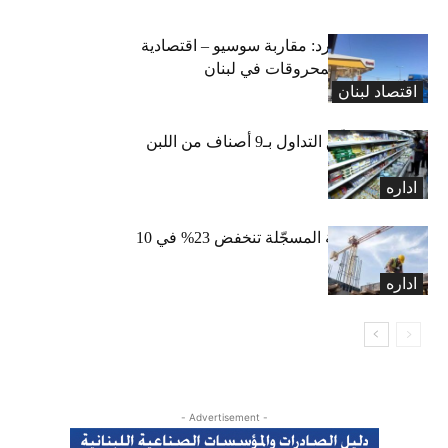
التضخم المستورد: مقاربة سوسيو – اقتصادية
لارتفاع أسعار المحروقات في لبنان
اقتصاد لبنان
«الاقتصاد» تعلّق التداول بـ9 أصناف من اللبن
واللبنة
اداره
الرخص العقارية المسجّلة تنخفض 23% في 10
أشهر
اداره
- Advertisement -