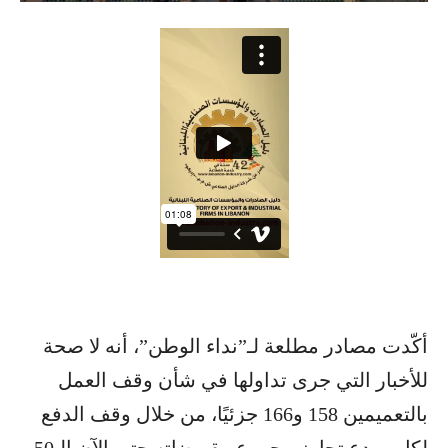
أكّدت مصادر مطلعة لـ”نداء الوطن”، أنه لا صحة
للأخبار التي جرى تداولها في شأن وقف العمل
بالتعميمين 158 و166 جزئيًا، من خلال وقف الدفع
لكل مودع تجاوز مجموع مقبوضاته حتى الآن الـ50