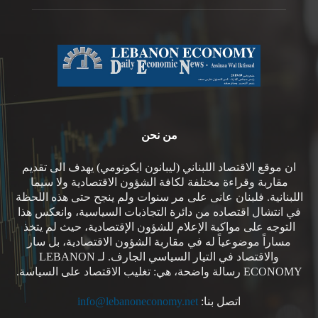
من نحن
ان موقع الاقتصاد اللبناني (ليبانون ايكونومي) يهدف الى تقديم
مقاربة وقراءة مختلفة لكافة الشؤون الاقتصادية ولا سيما
اللبنانية. فلبنان عانى على مر سنوات ولم ينجح حتى هذه اللحظة
في انتشال اقتصاده من دائرة التجاذبات السياسية، وانعكس هذا
التوجه على مواكبة الإعلام للشؤون الإقتصادية، حيث لم يتخذ
مساراً موضوعياً له في مقاربة الشؤون الاقتصادية، بل سار
والاقتصاد في التيار السياسي الجارف. لـ LEBANON
ECONOMY رسالة واضحة، هي: تغليب الاقتصاد على السياسة.
اتصل بنا:
info@lebanoneconomy.net