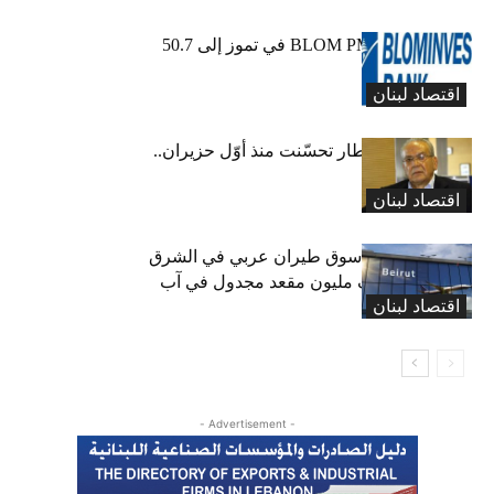
ارتفاع مؤشر BLOM PMI في تموز إلى 50.7
نقطة
اقتصاد لبنان
عبود: حركة المطار تحسّنت منذ أوّل حزيران..
ولكن
اقتصاد لبنان
لبنان ثامن أكبر سوق طيران عربي في الشرق
الأوسط… نصف مليون مقعد مجدول في آب
اقتصاد لبنان
(انفوغراف)
- Advertisement -