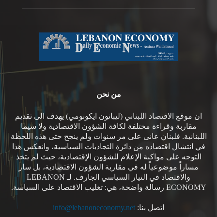
من نحن
ان موقع الاقتصاد اللبناني (ليبانون ايكونومي) يهدف الى تقديم
مقاربة وقراءة مختلفة لكافة الشؤون الاقتصادية ولا سيما
اللبنانية. فلبنان عانى على مر سنوات ولم ينجح حتى هذه اللحظة
في انتشال اقتصاده من دائرة التجاذبات السياسية، وانعكس هذا
التوجه على مواكبة الإعلام للشؤون الإقتصادية، حيث لم يتخذ
مساراً موضوعياً له في مقاربة الشؤون الاقتصادية، بل سار
والاقتصاد في التيار السياسي الجارف. لـ LEBANON
ECONOMY رسالة واضحة، هي: تغليب الاقتصاد على السياسة.
اتصل بنا:
info@lebanoneconomy.net