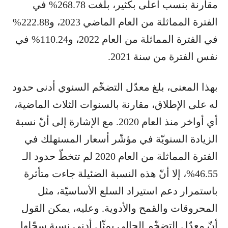
مقارنة بنسب أعلى بكثير، بلغت 268.78% في
الفترة المماثلة من العام الماضي 2023، و222.88%
في الفترة المماثلة من العام 2022، و110.24% في
نفس الفترة من سنة 2021.
بهذا المعنى، بلغ معدّل التضخّم السنوي أدنى حدود
له على الإطلاق، مقارنة بالسنوات الثلاث الماضية،
أي أواخر منذ العام 2020. مع الإشارة إلى أنّ نسبة
الزيادة السنويّة في مؤشّر أسعار المستهلك في
الفترة المماثلة من العام 2020 لم تتخطّ حدود الـ
46.55%، إلا أنّ هذه النسبة الضئيلة جاءت متأثرة
باستمرار دعم استيراد السلع الأساسيّة، مثل
المحروقات والقمح والأدوية. وعليه، يمكن القول
أنّ معدّل التضخّم الحالي يمثّل أدنى نسبة سجّلها