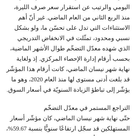
اليومي والرتيب عن استقرار سعر صرف الليرة،
منذ الربع الثاني من العام الماضي. غير أنّ أهم
الاستثناءات التي تدل على تحسّن ما، ولو بشكل
نسبي ومحدود، تمثّلت في الانخفاض التدريجي
الذي شهده معدّل التضخّم طوال الأشهر الماضية،
بحسب أرقام إدارة الإحصاء المركزي. إذ ولغاية
نهاية شهر نيسان الماضي، كانت أرقام هذا المؤشّر
قد بلغت أدنى مستوى لها منذ العام 2020، وهو ما
يؤشّر إلى تباطؤ الزيادة السنويّة في أسعار السوق.
التراجع المستمر في معدّل التضخّم
حتّى نهاية شهر نيسان الماضي، كان مؤشّر أسعار
المستهلكين قد سجّل ارتفاعًا سنويًّا بنسبة 59.67%،