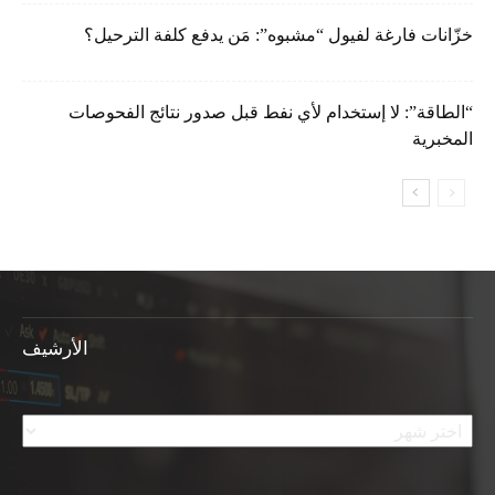
خزّانات فارغة لفيول “مشبوه”: مَن يدفع كلفة الترحيل؟
“الطاقة”: لا إستخدام لأي نفط قبل صدور نتائج الفحوصات
المخبرية
الأرشيف
الأرشيف