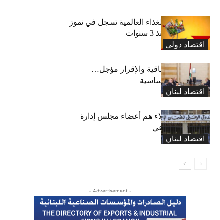
“الفاو”: أسعار الغذاء العالمية تسجل في تموز
أعلى مستوى منذ 3 سنوات
اقتصاد دولی
رسوم النفايات باقية والإقرار مؤجل…
واستثناء لمواد أساسية
اقتصاد لبنان
بعد 19 عاماً: هؤلاء هم أعضاء مجلس إدارة
الضمان الاجتماعي
اقتصاد لبنان
- Advertisement -