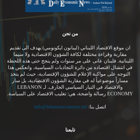
من نحن
ان موقع الاقتصاد اللبناني (ليبانون ايكونومي) يهدف الى تقديم
مقاربة وقراءة مختلفة لكافة الشؤون الاقتصادية ولا سيما
اللبنانية. فلبنان عانى على مر سنوات ولم ينجح حتى هذه اللحظة
في انتشال اقتصاده من دائرة التجاذبات السياسية، وانعكس هذا
التوجه على مواكبة الإعلام للشؤون الإقتصادية، حيث لم يتخذ
مساراً موضوعياً له في مقاربة الشؤون الاقتصادية، بل سار
والاقتصاد في التيار السياسي الجارف. لـ LEBANON
ECONOMY رسالة واضحة، هي: تغليب الاقتصاد على السياسة.
اتصل بنا:
info@lebanoneconomy.net
تابعنا