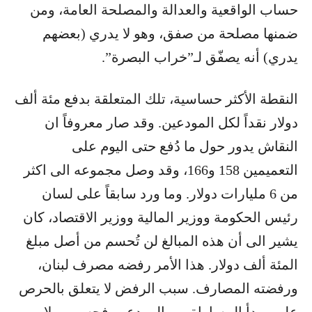
حساب الواقعية والعدالة والمصلحة العامة، ومن
ضمنها مصلحة من صفق، وهو لا يدري (بعضهم
يدري) أنه يصفّق لـ”خراب البصرة”.
النقطة الأكثر حساسية، تلك المتعلقة بدفع مئة ألف
دولار نقداً لكل المودعين. وقد صار معروفاً ان
النقاش يدور حول ما دُفع حتى اليوم على
التعميمين 158 و166، وقد وصل مجموعه الى اكثر
من 6 مليارات دولار. وما ورد سابقاً على لسان
رئيس الحكومة ووزير المالية ووزير الاقتصاد، كان
يشير الى أن هذه المبالغ لن تُحسم من أصل مبلغ
المئة ألف دولار. هذا الأمر رفضه مصرف لبنان،
ورفضته المصارف. سبب الرفض لا يتعلق بالحرص
على مبدأ المساواة بين المودعين فحسب، ولا