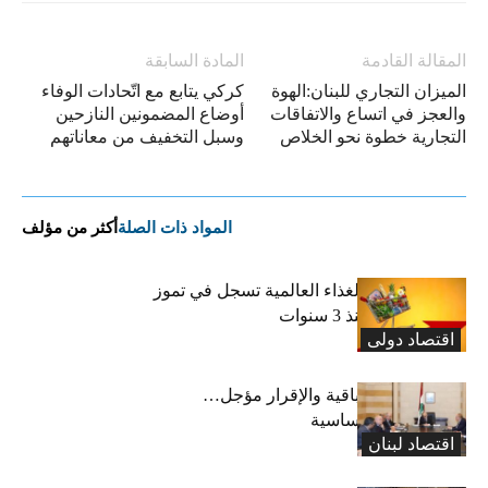
المقالة القادمة
المادة السابقة
الميزان التجاري للبنان:الهوة
كركي يتابع مع اتّحادات الوفاء
والعجز في اتساع والاتفاقات
أوضاع المضمونين النازحين
التجارية خطوة نحو الخلاص
وسبل التخفيف من معاناتهم
المواد ذات الصلة
أكثر من مؤلف
“الفاو”: أسعار الغذاء العالمية تسجل في تموز
أعلى مستوى منذ 3 سنوات
اقتصاد دولی
رسوم النفايات باقية والإقرار مؤجل…
واستثناء لمواد أساسية
اقتصاد لبنان