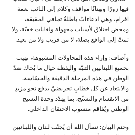
فيها زورًا وبهتانًا مواقف وكلام إلى النائب نعمة
افرام، وهي ادعاءاتٌ باطلةٌ تجافي الحقيقة،
ومحض اختلاق لأسباب مجهولة ولغايات خفيّة، ولا
تمتّ إلى الواقع بصلة، لا من قريب ولا من بعيد.
وأضاف: وإزاء هذه المحاولات المشبوهة، نهيب
بجميع اللبنانيين التنبّه واليقظة حيال ما يُحاك ضدّ
الوطن في هذه المرحلة الدقيقة والحسّاسة،
والابتعاد عن كل خطابٍ تحريضيّ يدفع نحو مزيدٍ
من الانقسام والتشنّج، بما يهدّد وحدة النسيج
الوطني ويُفاقم منسوب الاحتقان الداخلي.
وختم البيان: نسأل الله أن يُجنّب لبنان واللبنانيين