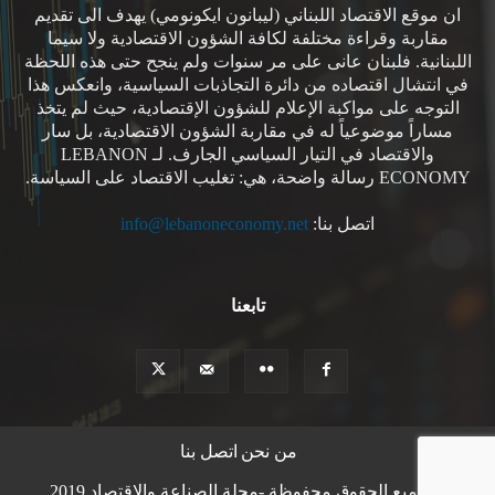
ان موقع الاقتصاد اللبناني (ليبانون ايكونومي) يهدف الى تقديم
مقاربة وقراءة مختلفة لكافة الشؤون الاقتصادية ولا سيما
اللبنانية. فلبنان عانى على مر سنوات ولم ينجح حتى هذه اللحظة
في انتشال اقتصاده من دائرة التجاذبات السياسية، وانعكس هذا
التوجه على مواكبة الإعلام للشؤون الإقتصادية، حيث لم يتخذ
مساراً موضوعياً له في مقاربة الشؤون الاقتصادية، بل سار
والاقتصاد في التيار السياسي الجارف. لـ LEBANON
ECONOMY رسالة واضحة، هي: تغليب الاقتصاد على السياسة.
اتصل بنا:
info@lebanoneconomy.net
تابعنا
من نحن
اتصل بنا
© جميع الحقوق محفوظة -مجلة الصناعة والاقتصاد 2019