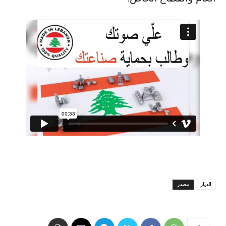
الديار
مصدر