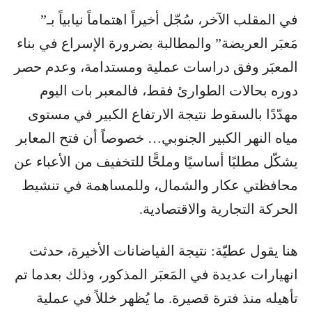
في المقلب الآخر، سُجّل أخيراً اهتماماً نيابياً بـ”
مَعبَر العريضة” والمطالبة بضرورة الإسراع في بناء
المعبَر وفق دراسات عملية ومستدامة، وعدم حصر
دوره بحالات الطوارئ فقط، فالمعبر بات اليوم
مهدّدًا بالسقوط نتيجة الارتفاع الكبير في مستوى
مياه النهر الكبير الجنوبي… خصوصاً أن فتح المعابر
يشكّل مطلبًا أساسيًا وملحًّا للتخفيف من الأعباء عن
محافظتي عكار والشمال، وللمساهمة في تنشيط
الحركة التجارية والاقتصادية.
هنا يقول عطيّة: نتيجة الفياضانات الأخيرة، حدثت
انهيارات عديدة في المَعبَر المذكور، وذلك بعدما تم
تأهيله منذ فترة قصيرة. ما يُظهر خللاً في عملية