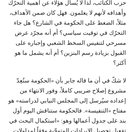
حزب الكتائب، لذا لا يُسأل هؤلاء عن أهمية التحرّك
وأهدافه لأنهم لا يعلمون. فهل كان ضمن الأهداف،
مثلاً، الضغط على الحكومة في الشارع؟ هل جاء
التحرّك في توقيت سياسي؟ أم أنه مجرّد عرض
مسرحي لتنفيس السخط الشعبي وإجباره على
القبول بزيادة رسم البنزين؟ أم أنه يشمل ما هو
أكثر؟
لا شكّ في أن ما قاله جابر بأن «الحكومة ستُعِدّ
مشروع إصلاح ضريبي كاملاً، وفور الانتهاء من
إعداده سيُرسل إلى المجلس النيابي لدراسته» هو
مفتاح «التنفيسة». فالحكومة ستناقش اليوم أول
بند على جدول أعمالها وهو: «استكمال البحث في
تفعيل تحصيل الإيرادات المتوجّبة وفقاً لمداولات