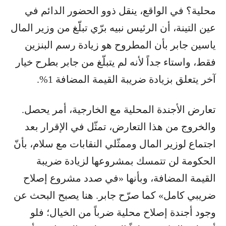
محلية؟ في الواقع، ينقل ذوو الحضور الدائم في
عين التينة، أن الرئيس نبيه برّي تبلّغ من وزير المال
ياسين جابر بأن المطروح هو زيادة رسم البنزين
فقط، واستاء جداً لأنه لم يتبلّغ من جابر بطرح خيار
آخر يتعلق بزيادة ضريبة القيمة المضافة 1%.
تعارض الأجندة المحلية مع الخارجية، أمر يحصل.
والخروج من هذا التعارض، تمثّل في الإقرار بعد
اجتماع لوزير المال وممثّلي النقابات مع سلام، بأنّ
الحكومة لن تتمسك بمشروعها لزيادة ضريبة
القيمة المضافة، وبأنها «في صدد مشروع إصلاح
ضريبي كامل» كما صرّح جابر. هنا يصبح البحث عن
وجود أجندة إصلاح محلية ضرباً من الخيال؛ فلو