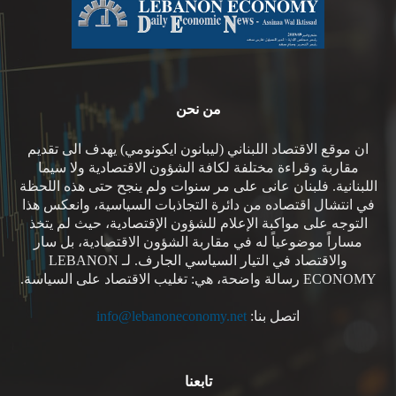
من نحن
ان موقع الاقتصاد اللبناني (ليبانون ايكونومي) يهدف الى تقديم
مقاربة وقراءة مختلفة لكافة الشؤون الاقتصادية ولا سيما
اللبنانية. فلبنان عانى على مر سنوات ولم ينجح حتى هذه اللحظة
في انتشال اقتصاده من دائرة التجاذبات السياسية، وانعكس هذا
التوجه على مواكبة الإعلام للشؤون الإقتصادية، حيث لم يتخذ
مساراً موضوعياً له في مقاربة الشؤون الاقتصادية، بل سار
والاقتصاد في التيار السياسي الجارف. لـ LEBANON
ECONOMY رسالة واضحة، هي: تغليب الاقتصاد على السياسة.
اتصل بنا:
info@lebanoneconomy.net
تابعنا