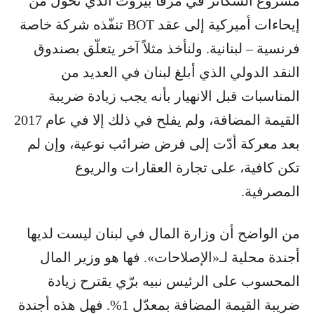
مشروع السكانر في مرفأ بيروت الذي تحوّل من
إيحاءات أميركية إلى عقد BOT تنفّذه شركة خاصة
فرنسية – لبنانية. ولنأخذ مثلاً آخر يتعلّق بصندوق
النقد الدولي الذي أبلغ لبنان في العديد من
المناسبات قبل الانهيار بأنه يجب زيادة ضريبة
القيمة المضافة، ولم يفلح في ذلك إلا في عام 2017
بعد معركة أدّت إلى فرض ضرائب نوعية، وإن لم
تكن كافية، على تجارة العقارات والريوع
المصرفية.
من الواضح أن وزارة المال في لبنان ليست لديها
أجندة محلية لـ«الإصلاحات». فها هو وزير المال
المحسوب على الرئيس نبيه برّي يقترح زيادة
ضريبة القيمة المضافة بمعدّل 1%. فهل هذه أجندة