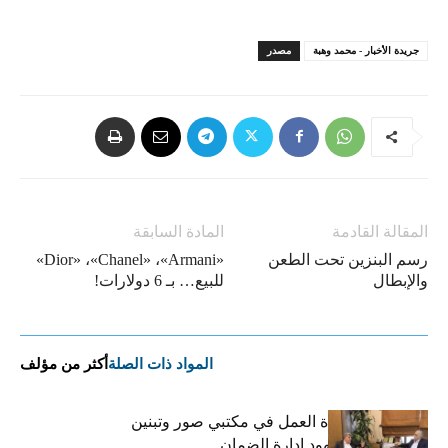
جريدة الأخبار - محمد وهبة
مصدر
المقالة القادمة
المادة السابقة
رسم البنزين تحت الطعن
«Dior» ،«Chanel» ،«Armani»
والإبطال
للبيع… بـ 6 دولارات!
المواد ذات الصلة
أكثر من مؤلف
كركي يعلن عودة العمل في مكتبي صور وتبنين
وطليس ينوّه بجهود إدارة الضمان