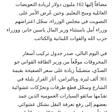
مضافاً إليها 162 مليون دولار لزيادة التعويضات
العائلية ومنح التعليم. وحين عُرض الأمر على
التصويت في مجلس الوزراء، سجّل اعتراضهم
وزراء أمل باستثناء وزير المال ياسين جابر، ووزراء
حزب الله والقوات اللبنانية والكتائب.
في اليوم التالي، صدر جدول تركيب أسعار
المحروقات موقّعاً من وزير الطاقة القواتي جو
الصدّي، متضمّناً زيادة على سعر الصفيحة بقيمة
361 ألف ليرة. وبالتزامن، أثار القرار بلبلة في
الشارع وسجّل قطع طرقات وتحرّكات عشوائية
تقدّمها سائقو السيارات العمومية الذين عمد
بعضهم إلى رفع تعرفة النقل بشكل عشوائي.