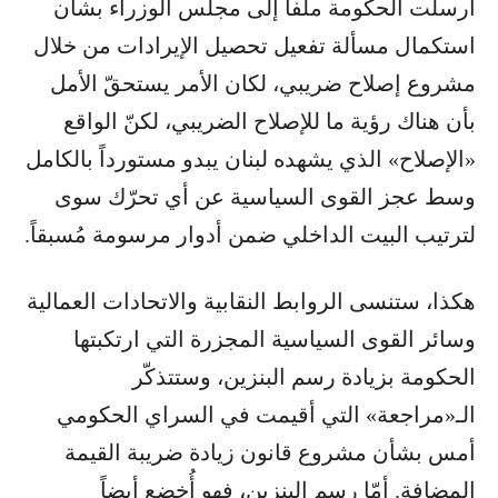
أرسلت الحكومة ملفاً إلى مجلس الوزراء بشأن
استكمال مسألة تفعيل تحصيل الإيرادات من خلال
مشروع إصلاح ضريبي، لكان الأمر يستحقّ الأمل
بأن هناك رؤية ما للإصلاح الضريبي، لكنّ الواقع
«الإصلاح» الذي يشهده لبنان يبدو مستورداً بالكامل
وسط عجز القوى السياسية عن أي تحرّك سوى
لترتيب البيت الداخلي ضمن أدوار مرسومة مُسبقاً.
هكذا، ستنسى الروابط النقابية والاتحادات العمالية
وسائر القوى السياسية المجزرة التي ارتكبتها
الحكومة بزيادة رسم البنزين، وستتذكّر
الـ«مراجعة» التي أقيمت في السراي الحكومي
أمس بشأن مشروع قانون زيادة ضريبة القيمة
المضافة. أمّا رسم البنزين، فهو أُخضع أيضاً