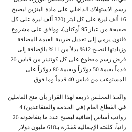
رسم الاستهلاك الداخلي على مادة البنزين ليصبح
16 ألف ليرة على كل ليتر (320 ألف ليرة على كل
صفيحة من عيار 95 أوكتان)، ووافق على مشروع
قانون يرمي إلى تعديل ضريبة القيمة المضافة
وزيادتها لتصبح 12% بدلاً من 11% بالإضافة إلى
فرض رسم مقطوع على كل كونتينر من قياس 20
قدماً بقيمة 50 دولاراً وبقيمة 80 دولاراً على
المستوعب من قياس 40 قدماً وما فوق.
واتّخذ المجلس ذريعة لهذا القرار بأن منح العاملين
في القطاع العام (في الخدمة والمتقاعدين) 4
رواتب أساس إضافية ليصبح عدد ما يتقاضونه 26
راتباً، كلفته الإجمالية مُقدّرة بـ618 مليون دولار