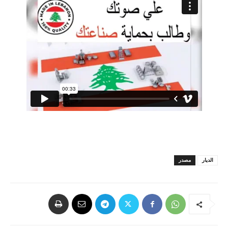
الديار
مصدر