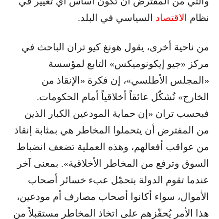
والتي من المفترض أن تكون أساس أي تغيير في
نظام
الاقتصاد
السياسي في البلد.
من ناحية أخرى، يقول هونغ كيو تران الباحث في
مركز «جيو إيكونوميكس» التابع لمؤسسة
«المجلس الأطلسي»، إن فكرة «الإنقاذ من
الخارج» تُشكّل عائقاً أخلاقياً أمام الحكومات.
فبحسب تران «إن حماية المودعين الكبار الذين
من المفترض أن يتحملوا المخاطر هي بمثابة إنقاذ
من عواقب أفعالهم، وهذه العملية تضعف انضباط
السوق وترفع من المخاطر الأخلاقية». بمعنى آخر
عندما تقوم الدولة بتحمّل عبء خسائر أصحاب
الأموال، سواء أكانوا أصحاب مصارف أم مودعين،
هذا الأمر يُحفّزهم على اتخاذ المخاطر مستقبلاً من