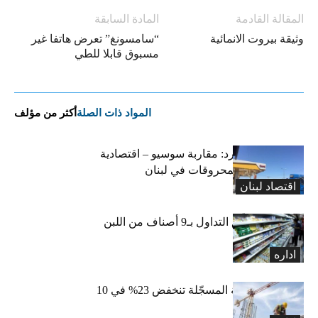
المقالة القادمة
المادة السابقة
وثيقة بيروت الانمائية
“سامسونغ” تعرض هاتفا غير
مسبوق قابلا للطي
المواد ذات الصلة
أكثر من مؤلف
التضخم المستورد: مقاربة سوسيو – اقتصادية
لارتفاع أسعار المحروقات في لبنان
اقتصاد لبنان
«الاقتصاد» تعلّق التداول بـ9 أصناف من اللبن
واللبنة
اداره
الرخص العقارية المسجّلة تنخفض 23% في 10
أشهر