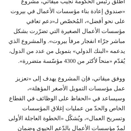
أطلق رئيس الحكومة نجيب ميقاتي، مشروع
«صندوق إعادة بناء مؤسسات الأعمال في بيروت
على نحو أفضل»، المُخصّص لـ«دعم تعافي
مؤسسات الأعمال الصغيرة التي تضرّرت بشكل
مباشر جرّاء انفجار مرفأ بيروت». والمشروع الذي
يدعمه «البنك الدولي» بتمويل من عدد من الدول،
يُقدّم «منحاً لأكثر من 4300 مؤسّسة متضررة».
ووفق ميقاتي، فإن المشروع يهدف إلى «تعزيز
عمل مؤسسات التمويل الأصغر المؤهلة»،
وسيساعد في «الحفاظ على الوظائف في القطاع
الخاص والحدّ من عمليات إغلاق المؤسسات
وتسريح العمال»، ويُشكّل «الخطوة العاجلة الأولى
لمدّ مؤسسات الأعمال بالدّعم الحيوي وضمان