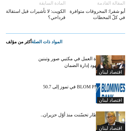
المقالة القادمة
المادة السابقة
أبو شقرا: المحروقات متوافرة
الكويت: لا تأشيرات قبل استقالة
في كلّ المحطات
قرداحي؟
المواد ذات الصلة
أكثر من مؤلف
كركي يعلن عودة العمل في مكتبي صور وتبنين
وطليس ينوّه بجهود إدارة الضمان
اقتصاد لبنان
ارتفاع مؤشر BLOM PMI في تموز إلى 50.7
نقطة
اقتصاد لبنان
عبود: حركة المطار تحسّنت منذ أوّل حزيران..
ولكن
اقتصاد لبنان