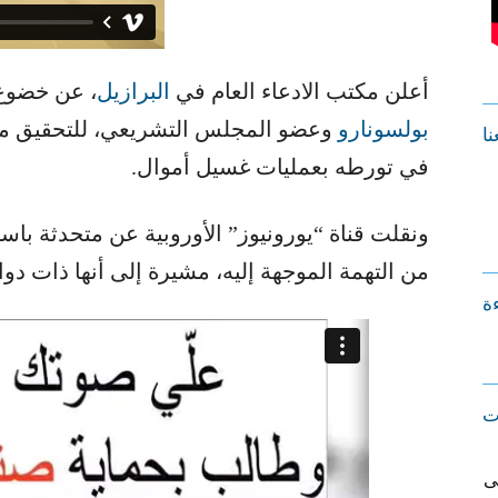
أعلن مكتب الادعاء العام في ​
البرازيل
​، عن خضوع 
بولسونارو
​ وعضو المجلس التشريعي، للتحقيق من 
نا
في تورطه بعمليات غسيل أموال.
ونقلت قناة “يورونيوز” الأوروبية عن متحدثة باس
من التهمة الموجهة إليه، مشيرة إلى أنها ذات دو
ءة
ت
ى