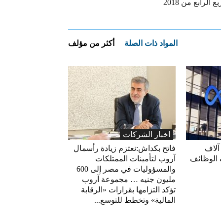
بع الرابع من 2018
المواد ذات الصلة
أكثر من مؤلف
اخبار الشركات
آلاف
فاتح بكداش:نعتزم زيادة رأسمال
 الوظائف
آروب لتأمينات الممتلكات
والمسؤوليات في مصر إلى 600
مليون جنيه … مجموعة آروب
تؤكد التزامها بقرارات «الرقابة
المالية» وتخطط للتوسع...