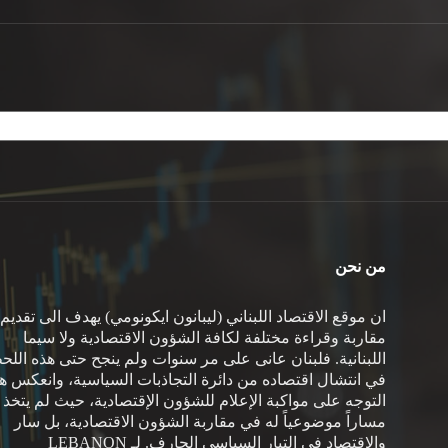
من نحن
ان موقع الاقتصاد اللبناني (ليبانون ايكونومي) يهدف الى تقديم
مقاربة وقراءة مختلفة لكافة الشؤون الاقتصادية ولا سيما
اللبنانية. فلبنان عانى على مر سنوات ولم ينجح حتى هذه اللح
في انتشال اقتصاده من دائرة التجاذبات السياسية، وانعكس هذ
التوجه على مواكبة الإعلام للشؤون الإقتصادية، حيث لم يتخذ
مساراً موضوعياً له في مقاربة الشؤون الاقتصادية، بل سار
والاقتصاد في التيار السياسي الجارف. لـ LEBANON