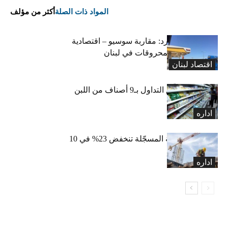
المواد ذات الصلة
أكثر من مؤلف
التضخم المستورد: مقاربة سوسيو – اقتصادية
لارتفاع أسعار المحروقات في لبنان
اقتصاد لبنان
«الاقتصاد» تعلّق التداول بـ9 أصناف من اللبن
واللبنة
اداره
الرخص العقارية المسجّلة تنخفض 23% في 10
أشهر
اداره