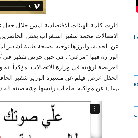
اثارت كلمة الهيئات الاقتصادية امس خلال حفل غد
الاتصالات محمد شقير استغراب بعض الحاضرين، اذ
نا
عن الجدية، وابرزها توجيه نصيحة طبية لشقير ام
الوزارة فيها “مرعى”. في حين حرص شقير في ك
العريضة لرؤيته في وزارة الاتصالات، مؤكداً انه و
الحفل عرض فيلم عن مسيرة الوزير شقير الحافلة 
ءة
عن مواكبة نجاحات رئيسها وشخصيته الجدي
نوعاً ما
ت