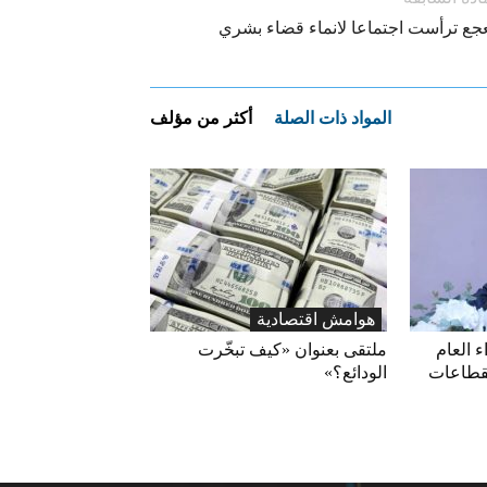
جع ترأست اجتماعا لانماء قضاء بشري
المواد ذات الصلة
أكثر من مؤلف
هوامش اقتصادية
ء العام
ملتقى بعنوان «كيف تبخّرت
قطاعات
الودائع؟»