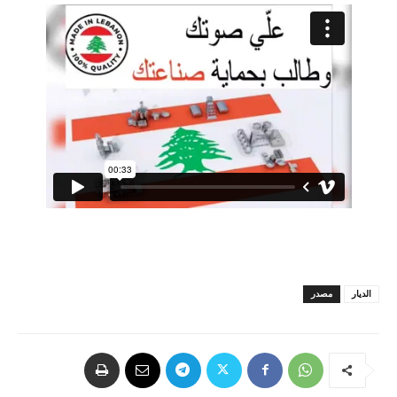
الديار
مصدر