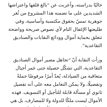
حاليًا بدراسته، وأعربت عن “بالغ قلقها واعتراضها
الشديدين على ما تضمنه هذا المشروع من ثُغر
جوهرية تمسّ بحقوق مكتسبة وأساسية، وفي
طليعتها الإغفال التام لأي نصوص صريحة وواضحة
تتعلق بحماية أموال وودائع النقابات والصناديق
التقاعدية”.
ورأت النقابة أنّ “تجاهل مصير أموال الصناديق
التقاعدية، التي تشكّل حصيلة جنى عمر أجيال
متعاقبة من الصيادلة، يُعدّ أمرًا مرفوضًا جملةً
وتفصيلًا، ولا يمكن التعامل معه على أنه تفصيل
ثانوي أو مسألة قابلة للتأجيل أو التسويف. فهذه
الأموال ليست ملكًا للدولة ولا للمصارف، بل هي