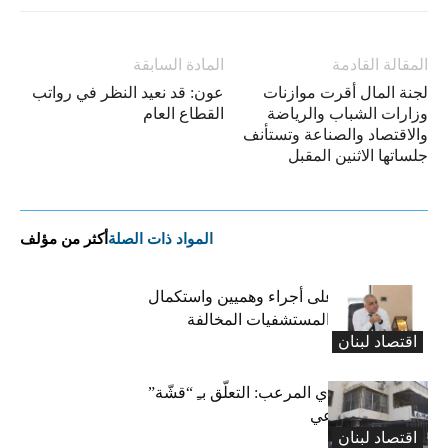
المقالة القادمة
المادة السابقة
لجنة المال أقرت موازنات
عون: قد نعيد النظر في رواتب
وزارات الشباب والرياضة
القطاع العام
والاقتصاد والصناعة وتستأنف
جلساتها الاثنين المقبل
المواد ذات الصلة
أكثر من مؤلف
كركي: الادّعاء على أجراء وهميين واستكمال
الإجراءات بحق المستشفيات المخالفة
اقتصاد لبنان
المعاش التقاعدي المرعب: التعلّق بـِ “قشّة”
الضمان الاجتماعي
اقتصاد لبنان