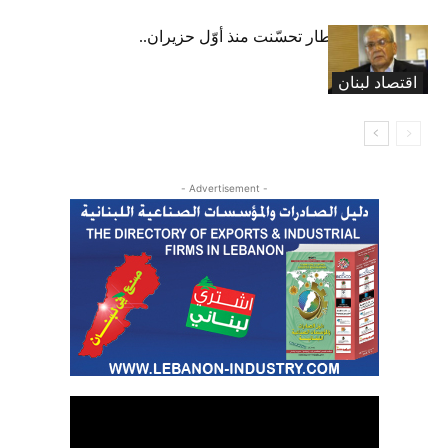
عبود: حركة المطار تحسّنت منذ أوّل حزيران..
ولكن
اقتصاد لبنان
- Advertisement -