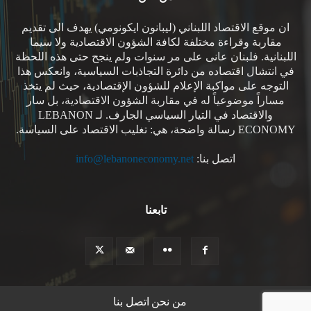
ان موقع الاقتصاد اللبناني (ليبانون ايكونومي) يهدف الى تقديم
مقاربة وقراءة مختلفة لكافة الشؤون الاقتصادية ولا سيما
اللبنانية. فلبنان عانى على مر سنوات ولم ينجح حتى هذه اللحظة
في انتشال اقتصاده من دائرة التجاذبات السياسية، وانعكس هذا
التوجه على مواكبة الإعلام للشؤون الإقتصادية، حيث لم يتخذ
مساراً موضوعياً له في مقاربة الشؤون الاقتصادية، بل سار
والاقتصاد في التيار السياسي الجارف. لـ LEBANON
ECONOMY رسالة واضحة، هي: تغليب الاقتصاد على السياسة.
اتصل بنا:
info@lebanoneconomy.net
تابعنا
من نحن
اتصل بنا