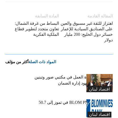
المقالة القادمة
المادة السابقة
اهتزاز للثقة غير مسبوق والعين
البساط من غرفة الشمال:
على الصناديق السيادية للإعمار
تعاون متجدد لتطوير قطاع
خسائر دول الخليج: 200 مليار
الملكية الفكرية
دولار
المواد ذات الصلة
أكثر من مؤلف
كركي يعلن عودة العمل في مكتبي صور وتبنين
وطليس ينوّه بجهود إدارة الضمان
اقتصاد لبنان
ارتفاع مؤشر BLOM PMI في تموز إلى 50.7
نقطة
اقتصاد لبنان