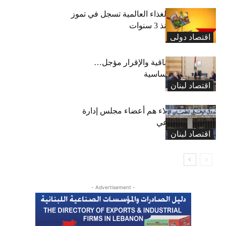
“الفاو”: أسعار الغذاء العالمية تسجل في تموز
أعلى مستوى منذ 3 سنوات
اقتصاد دولی
رسوم النفايات باقية والإقرار مؤجل…
واستثناء لمواد أساسية
اقتصاد لبنان
بعد 19 عاماً: هؤلاء هم أعضاء مجلس إدارة
الضمان الاجتماعي
اقتصاد لبنان
- Advertisement -