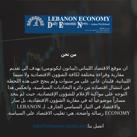
من نحن
ان موقع الاقتصاد اللبناني (ليبانون ايكونومي) يهدف الى تقديم
مقاربة وقراءة مختلفة لكافة الشؤون الاقتصادية ولا سيما
اللبنانية. فلبنان عانى على مر سنوات ولم ينجح حتى هذه اللحظة
في انتشال اقتصاده من دائرة التجاذبات السياسية، وانعكس هذا
التوجه على مواكبة الإعلام للشؤون الإقتصادية، حيث لم يتخذ
مساراً موضوعياً له في مقاربة الشؤون الاقتصادية، بل سار
والاقتصاد في التيار السياسي الجارف. لـ LEBANON
ECONOMY رسالة واضحة، هي: تغليب الاقتصاد على السياسة.
اتصل بنا:
info@lebanoneconomy.net