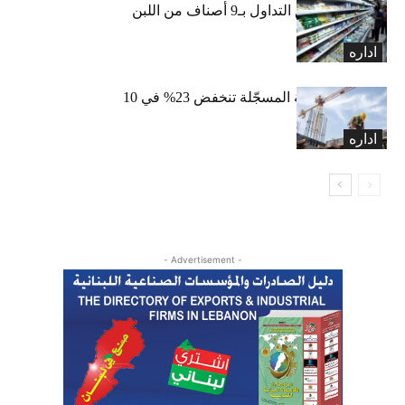
«الاقتصاد» تعلّق التداول بـ9 أصناف من اللبن
واللبنة
اداره
الرخص العقارية المسجّلة تنخفض 23% في 10
أشهر
اداره
- Advertisement -