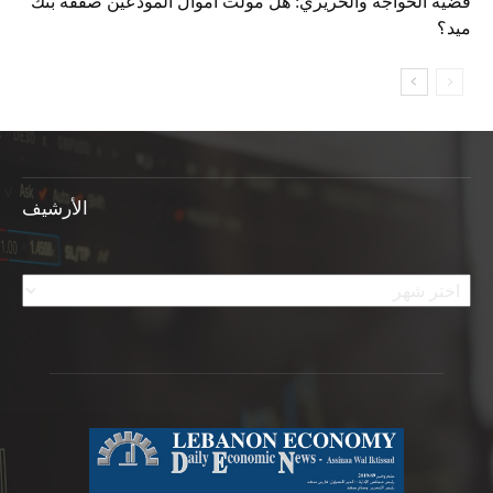
قضية الخواجة والحريري: هل مولّت أموال المودعين صفقة بنك
ميد؟
الأرشيف
الأرشيف