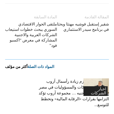
المقالة القادمة
المادة السابقة
شقير إستقبل فوشيه مهنئا وبحثا
ملتقى الحوار الاقتصادي
في برنامج سيدر الاستثماري
السوري يبحث خطوات استيعاب
الشركات العربية والاجنبية
المشاركة في معرض “اكسبو
فود”
المواد ذات الصلة
أكثر من مؤلف
فاتح بكداش:نعتزم زيادة رأسمال آروب
لتأمينات الممتلكات والمسؤوليات في مصر
اخبار
الشركات
إلى 600 مليون جنيه … مجموعة آروب تؤكد
التزامها بقرارات «الرقابة المالية» وتخطط
للتوسع...