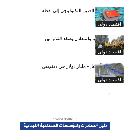
هل يتحول سلاح الصين التكنولوجي إلى نقطة
ضعفها؟
اقتصاد دولی
صراع التكنولوجيا والمعادن يصعّد التوتر بين
واشنطن وبكين
اقتصاد دولی
أوروبا تغرّم «غوغل» مليار دولار جزاء تقويض
المنافسة
اقتصاد دولی
- Advertisement -