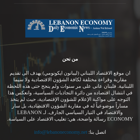
من نحن
ان موقع الاقتصاد اللبناني (ليبانون ايكونومي) يهدف الى تقديم
مقاربة وقراءة مختلفة لكافة الشؤون الاقتصادية ولا سيما
اللبنانية. فلبنان عانى على مر سنوات ولم ينجح حتى هذه اللحظة
في انتشال اقتصاده من دائرة التجاذبات السياسية، وانعكس هذا
التوجه على مواكبة الإعلام للشؤون الإقتصادية، حيث لم يتخذ
مساراً موضوعياً له في مقاربة الشؤون الاقتصادية، بل سار
والاقتصاد في التيار السياسي الجارف. لـ LEBANON
ECONOMY رسالة واضحة، هي: تغليب الاقتصاد على السياسة.
اتصل بنا:
info@lebanoneconomy.net