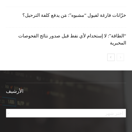
خزّانات فارغة لفيول “مشبوه”: مَن يدفع كلفة الترحيل؟
“الطاقة”: لا إستخدام لأي نفط قبل صدور نتائج الفحوصات
المخبرية
الأرشيف
الأرشيف