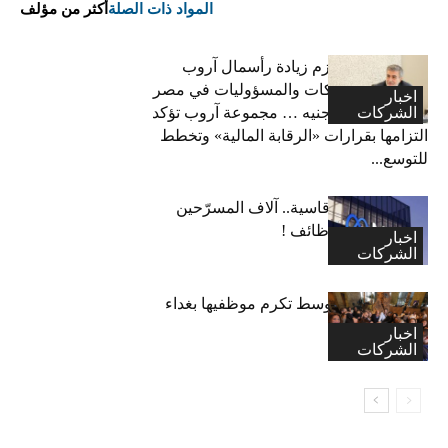
المواد ذات الصلة
أكثر من مؤلف
فاتح بكداش:نعتزم زيادة رأسمال آروب
لتأمينات الممتلكات والمسؤوليات في مصر
اخبار
الشركات
إلى 600 مليون جنيه … مجموعة آروب تؤكد
التزامها بقرارات «الرقابة المالية» وتخطط
للتوسع...
“ميتا”: قرارات قاسية.. آلاف المسرّحين
وتجميد آلاف الوظائف !
اخبار
الشركات
اكسا الشرق الاوسط تكرم موظفيها بغداء
احتفالا بالاعياد
اخبار
الشركات