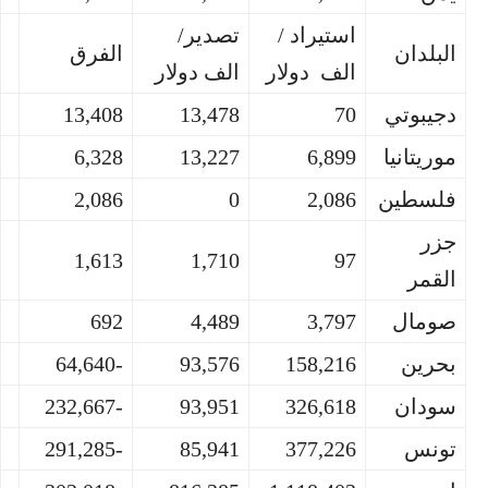
استيراد /
تصدير/
البلدان
الفرق
الف دولار
الف دولار
دجيبوتي
70
13,478
13,408
موريتانيا
6,899
13,227
6,328
فلسطين
2,086
0
2,086
جزر
1,613
1,710
97
القمر
صومال
3,797
4,489
692
بحرين
158,216
93,576
-64,640
سودان
326,618
93,951
-232,667
تونس
377,226
85,941
-291,285