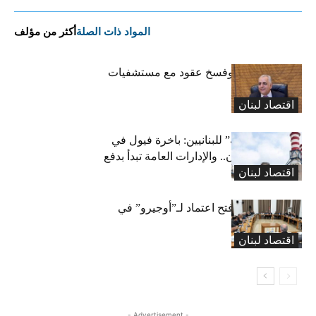
المواد ذات الصلة
أكثر من مؤلف
كركي: إنذارات وفسخ عقود مع مستشفيات
مخالفة
اقتصاد لبنان
بشرى “كهربائية” للبنانيين: باخرة فيول في
طريقها إلى لبنان.. والإدارات العامة تبدأ بدفع
اقتصاد لبنان
متوجباتها
لجنة المال تقرّ فتح اعتماد لـ”أوجيرو” في
موازنة 2026
اقتصاد لبنان
- Advertisement -