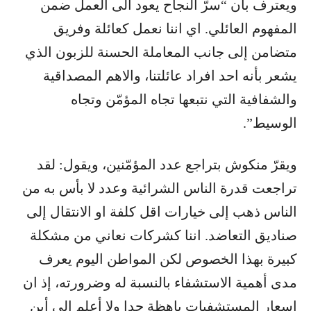
ويعترف بأن “سرّ النجاح يعود الى العمل ضمن
المفهوم العائلي. اي اننا نعمل كعائلة وفريق
متضامن إلى جانب المعاملة الحسنة للزبون الذي
يشعر بأنه احد افراد عائلتنا، والاهم المصداقية
والشفافية التي نتبعها تجاه المؤمّن وتجاه
الوسيط”.
ويقرّ منكوش بتراجع عدد المؤمّنين، ويقول: لقد
تراجعت قدرة الناس الشرائية وعدد لا بأس به من
الناس ذهب إلى خيارات اقل كلفة او الانتقال إلى
صناديق التعاضد. اننا كشركات نعاني من مشكلة
كبيرة بهذا الخصوص لكن المواطن اليوم يعرف
مدى أهمية الاستشفاء بالنسبة له وضرورته، إذ ان
اسعار المستشفيات باهظة جدا ولا أعلم إلى أين