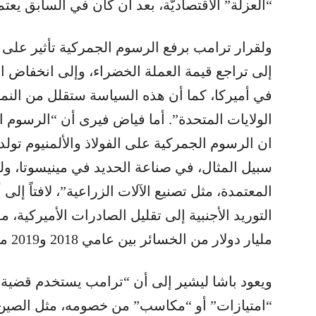
“العزلة” الاقتصاديّة، بعد أن كان في السابق يعت
ولقرار ترامب برفع الرسوم الجمركية تأثير على ا
إلى تراجع قيمة العملة الخضراء، وإلى انخفاض ال
في أميركا، كما أن هذه السياسة ستقلل من النمو
الولايات المتحدة”. أما فياض فيرى أن “الرسوم ال
ان الرسوم الجمركية على الفولاذ والألمنيوم ت
سبيل المثال، في صناعة الحديد في مينيسوتا، ولك
المعتمدة، مثل تصنيع الآلات الزراعية”، لافتاً إل
مليار دولار من الخسائر بين عامي 2018 و2019 من وزارة الزراعة)”.
ويعود باشا ليشير إلى أن “ترامب يستخدم قضية
“امتيازات” أو “مكاسب” من خصومه، مثل الصين 