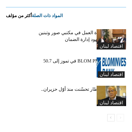
المواد ذات الصلة
أكثر من مؤلف
كركي يعلن عودة العمل في مكتبي صور وتبنين
وطليس ينوّه بجهود إدارة الضمان
اقتصاد لبنان
ارتفاع مؤشر BLOM PMI في تموز إلى 50.7
نقطة
اقتصاد لبنان
عبود: حركة المطار تحسّنت منذ أوّل حزيران..
ولكن
اقتصاد لبنان