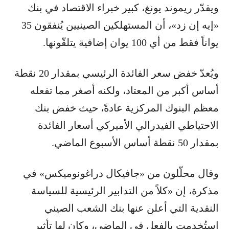
ويقدّر ريموند يونغ، كبير خبراء الاقتصاد في بنك
«إيه إن زد»، أن المستهلكين الصينيين يُنفقون 35
يواناً فقط من أي 100 يوان إضافية يتلقّونها.
ويُعدّ خفض سعر الفائدة الرئيسي بمقدار 20 نقطة
أساس أكبر من المعتاد، ولكنه أصغر مما تفعله
معظم البنوك المركزية عادةً، حيث خفض بنك
الاحتياطي الفيدرالي الأميركي أسعار الفائدة
بمقدار 50 نقطة أساس الأسبوع الماضي.
وقال محلّلون من «جافيكال دراغونوميكس» في
مذكرة، إن «كلاً من التدابير الرئيسية للسياسة
النقدية التي أعلن عنها بنك الشعب الصيني
استُخدِمت بالفعل في الماضي، وكان لها تأثير