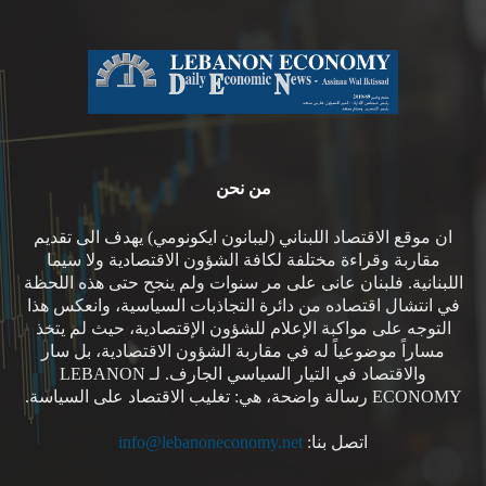
من نحن
ان موقع الاقتصاد اللبناني (ليبانون ايكونومي) يهدف الى تقديم
مقاربة وقراءة مختلفة لكافة الشؤون الاقتصادية ولا سيما
اللبنانية. فلبنان عانى على مر سنوات ولم ينجح حتى هذه اللحظة
في انتشال اقتصاده من دائرة التجاذبات السياسية، وانعكس هذا
التوجه على مواكبة الإعلام للشؤون الإقتصادية، حيث لم يتخذ
مساراً موضوعياً له في مقاربة الشؤون الاقتصادية، بل سار
والاقتصاد في التيار السياسي الجارف. لـ LEBANON
ECONOMY رسالة واضحة، هي: تغليب الاقتصاد على السياسة.
اتصل بنا:
info@lebanoneconomy.net