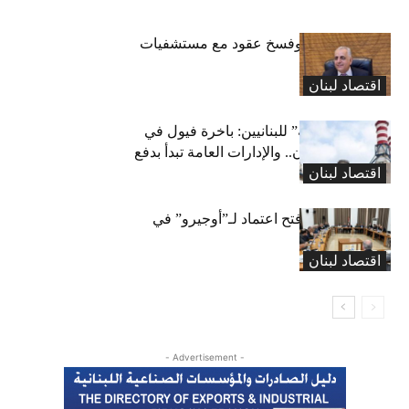
كركي: إنذارات وفسخ عقود مع مستشفيات
مخالفة
اقتصاد لبنان
بشرى “كهربائية” للبنانيين: باخرة فيول في
طريقها إلى لبنان.. والإدارات العامة تبدأ بدفع
اقتصاد لبنان
متوجباتها
لجنة المال تقرّ فتح اعتماد لـ”أوجيرو” في
موازنة 2026
اقتصاد لبنان
- Advertisement -