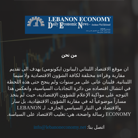
من نحن
ان موقع الاقتصاد اللبناني (ليبانون ايكونومي) يهدف الى تقديم
مقاربة وقراءة مختلفة لكافة الشؤون الاقتصادية ولا سيما
اللبنانية. فلبنان عانى على مر سنوات ولم ينجح حتى هذه اللحظة
في انتشال اقتصاده من دائرة التجاذبات السياسية، وانعكس هذا
التوجه على مواكبة الإعلام للشؤون الإقتصادية، حيث لم يتخذ
مساراً موضوعياً له في مقاربة الشؤون الاقتصادية، بل سار
والاقتصاد في التيار السياسي الجارف. لـ LEBANON
ECONOMY رسالة واضحة، هي: تغليب الاقتصاد على السياسة.
اتصل بنا:
info@lebanoneconomy.net