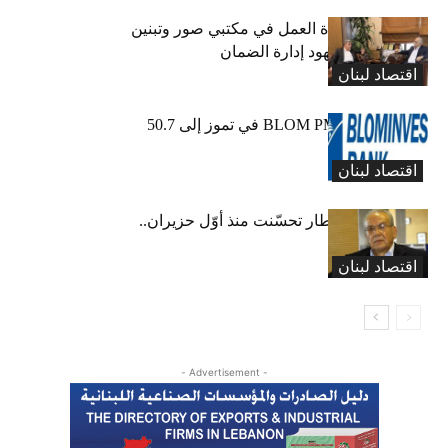
كركي يعلن عودة العمل في مكتبي صور وتبنين
وطليس ينوّه بجهود إدارة الضمان
اقتصاد لبنان
ارتفاع مؤشر BLOM PMI في تموز إلى 50.7
نقطة
اقتصاد لبنان
عبود: حركة المطار تحسّنت منذ أوّل حزيران..
ولكن
اقتصاد لبنان
- Advertisement -