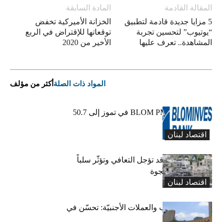
المقالة القادمة
المادة السابقة
5 مزايا جديدة قادمة لتطبيق
الخزانة الأميركية تخفض
“يوتيوب” لتحسين تجربة
توقعاتها للإقتراض في الربع
المشاهدة.. تعرف عليها
الأخير من 2020
المواد ذات الصلة
أكثر من مؤلف
ارتفاع مؤشر BLOM PMI في تموز إلى 50.7
نقطة
اقتصاد لبنان
فاتورة الحربين قد تؤجل التعافي وتؤثّر سلباً
على معالجة الفجوة
اقتصاد لبنان
احتياطات الذهب والعملات الأجنبيّة: تحسّن في
أرقام المركزي