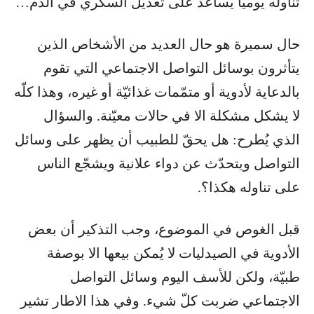
تناوله يومياً يساعد على تعديل السكري في الدمّ…
حال سميرة هو حال العديد من الأشخاص الذين
يتأثرون ب​وسائل التواصل الاجتماعي​ التي تقوم
بالدعاية لأدوية أو متمّمات غذائيّة أو غيره، وهذا كلّه
لا يشكل مشكلة الا في حالات معيّنة. والسؤال
الذي يُطرح: هل يحقّ للطبيب أن يظهر على وسائل
التواصل ويتحدّث عن دواء علانية ويشجّع الناس
على تناوله هكذا؟.
قبل الغوص في الموضوع، وجب التذكير أن بعض ​
الأدوية​ في الصيدليات لا يُمكن بيعها الا بوصفة
طبيّة، ولكن للأسف اليوم وسائل التواصل
الاجتماعي ضربت كلّ شيء. وفي هذا الاطار تشير