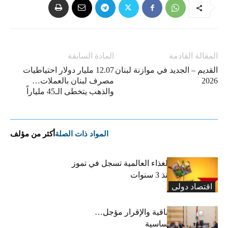
المقالة القادمة
المادة السابقة
القديم – الجديد في موازنة لبنان
12.07 مليار دولار احتياطيات
2026
مصرف لبنان بالعملات…
والذهب يتخطى الـ45 ملياراً
المواد ذات الصلة
أكثر من مؤلف
“الفاو”: أسعار الغذاء العالمية تسجل في تموز
أعلى مستوى منذ 3 سنوات
اقتصاد دولی
رسوم النفايات باقية والإقرار مؤجل…
واستثناء لمواد أساسية