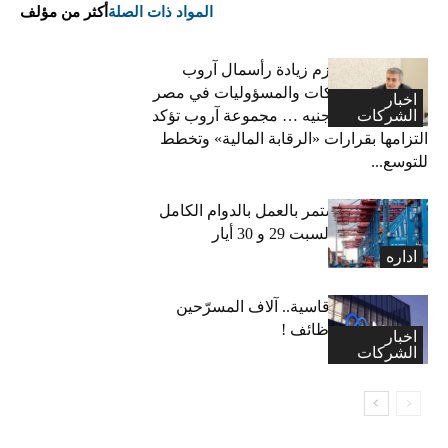
المواد ذات الصلة
أكثر من مؤلف
فاتح بكداش:نعتزم زيادة رأسمال آروب
لتأمينات الممتلكات والمسؤوليات في مصر
اخبار
الشركات
إلى 600 مليون جنيه … مجموعة آروب تؤكد
التزامها بقرارات «الرقابة المالية» وتخطط
للتوسع...
مرفأ بيروت مستمر بالعمل بالدوام الكامل
يومي الجمعة والسبت 29 و 30 أيار
اداره
“ميتا”: قرارات قاسية.. آلاف المسرّحين
وتجميد آلاف الوظائف !
اخبار
الشركات