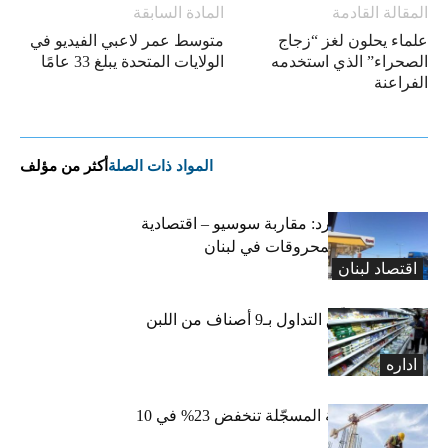
المقالة القادمة
المادة السابقة
علماء يحلون لغز “زجاج
متوسط ​عمر لاعبي الفيديو في
الصحراء” الذي استخدمه
الولايات المتحدة يبلغ 33 عامًا
الفراعنة
المواد ذات الصلة
أكثر من مؤلف
التضخم المستورد: مقاربة سوسيو – اقتصادية
لارتفاع أسعار المحروقات في لبنان
اقتصاد لبنان
«الاقتصاد» تعلّق التداول بـ9 أصناف من اللبن
واللبنة
اداره
الرخص العقارية المسجّلة تنخفض 23% في 10
أشهر