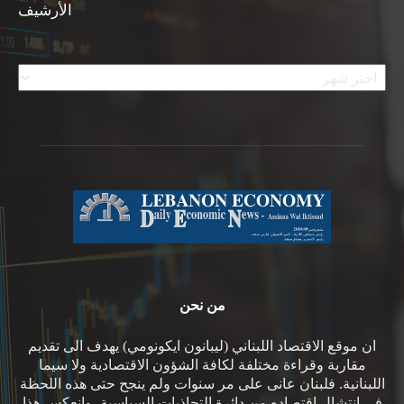
الأرشيف
الأرشيف
من نحن
ان موقع الاقتصاد اللبناني (ليبانون ايكونومي) يهدف الى تقديم
مقاربة وقراءة مختلفة لكافة الشؤون الاقتصادية ولا سيما
اللبنانية. فلبنان عانى على مر سنوات ولم ينجح حتى هذه اللحظة
في انتشال اقتصاده من دائرة التجاذبات السياسية، وانعكس هذا