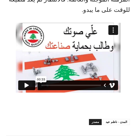
للوقت على ما يبدو.
المدن - ناظم عيد
مصدر