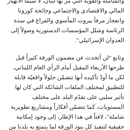
والشاملة والقوية التي مرّ بها لبنان، لا سيّما الانهيار
المالي والاقتصادي والاجتماعي وجائحة كورونا
وانفجار مرفأ بيروت المأسوي والفراغ في سدة
الرئاسة وشلل المؤسسات الدستورية وصولاً إلى
العدوان الإسرائيلي”.
وتابع “لن أتحدث عن مضمون الورقة كثيراً قبل
طرحها الأربعاء المقبل أمام الرأي العام اللبناني،
لكن ما أودّ تأكيده أنها تتضمّن حلولاً واقعيّة قابلة
للتطبيق لمختلف الملفات الشائكة التي كان لها
تأثير سلبي على تقدّم البلد على مختلف
المستويات، كما تتضمّن أفكاراً ومشاريع تطويرية
شاملة”، لافتاً في هذا الإطار، إلى وجود إمكانية
حقيقية لتنفيذ كل بنود الورقة لما يتمتع به بلدنا من