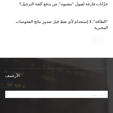
خزّانات فارغة لفيول “مشبوه”: مَن يدفع كلفة الترحيل؟
“الطاقة”: لا إستخدام لأي نفط قبل صدور نتائج الفحوصات
المخبرية
الأرشيف
الأرشيف