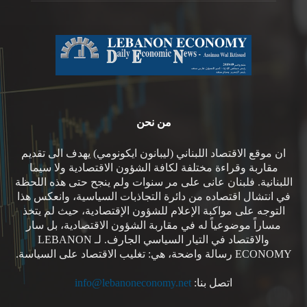
من نحن
ان موقع الاقتصاد اللبناني (ليبانون ايكونومي) يهدف الى تقديم
مقاربة وقراءة مختلفة لكافة الشؤون الاقتصادية ولا سيما
اللبنانية. فلبنان عانى على مر سنوات ولم ينجح حتى هذه اللحظة
في انتشال اقتصاده من دائرة التجاذبات السياسية، وانعكس هذا
التوجه على مواكبة الإعلام للشؤون الإقتصادية، حيث لم يتخذ
مساراً موضوعياً له في مقاربة الشؤون الاقتصادية، بل سار
والاقتصاد في التيار السياسي الجارف. لـ LEBANON
ECONOMY رسالة واضحة، هي: تغليب الاقتصاد على السياسة.
اتصل بنا:
info@lebanoneconomy.net