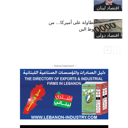
اللائحة الرمادية
اقتصاد لبنان
«هرمز» يقلب الطاولة على أميركا… من
طوكيو: ليلة سقوط الين
اقتصاد دولی
- Advertisement -