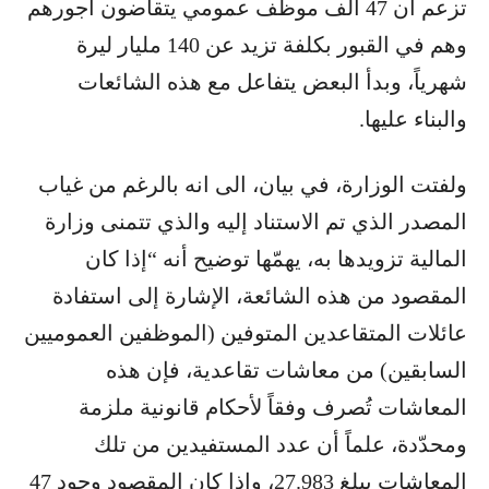
تزعم أن ​47 ألف موظف​ عمومي يتقاضون أجورهم
وهم في القبور بكلفة تزيد عن ​140 مليار ليرة​
شهرياً، وبدأ البعض يتفاعل مع هذه الشائعات
والبناء عليها.
ولفتت الوزارة، في بيان، الى انه بالرغم من غياب
المصدر الذي تم الاستناد إليه والذي تتمنى وزارة
المالية تزويدها به، يهمّها توضيح أنه “إذا كان
المقصود من هذه الشائعة، الإشارة إلى استفادة
عائلات المتقاعدين المتوفين (الموظفين العموميين
السابقين) من معاشات تقاعدية، فإن هذه
المعاشات تُصرف وفقاً لأحكام قانونية ملزمة
ومحدّدة، علماً أن عدد المستفيدين من تلك
المعاشات يبلغ 27.983، وإذا كان المقصود وجود 47