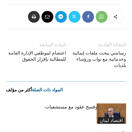
المقالة القادمة
المادة السابقة
رسامني يبحث ملفات إنمائية
اعتصام لموظفي الإدارة العامة
وخدماتية مع نواب ورؤساء
للمطالبة بإقرار الحقوق
بلديات
المواد ذات الصلة
أكثر من مؤلف
كركي: إنذارات وفسخ عقود مع مستشفيات
مخالفة
اقتصاد لبنان