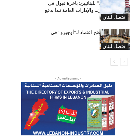
بشرى “كهربائية” للبنانيين: باخرة فيول في
طريقها إلى لبنان.. والإدارات العامة تبدأ بدفع
اقتصاد لبنان
متوجباتها
لجنة المال تقرّ فتح اعتماد لـ”أوجيرو” في
موازنة 2026
اقتصاد لبنان
- Advertisement -