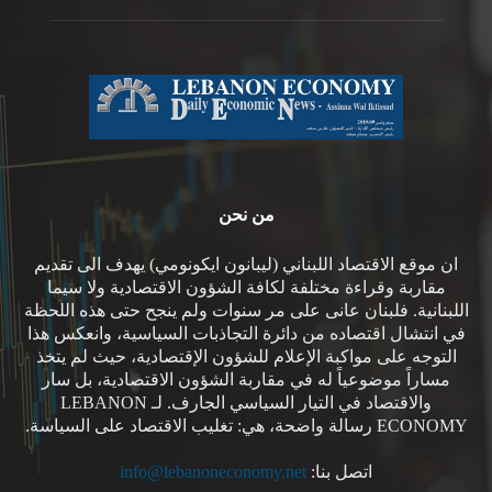
من نحن
ان موقع الاقتصاد اللبناني (ليبانون ايكونومي) يهدف الى تقديم
مقاربة وقراءة مختلفة لكافة الشؤون الاقتصادية ولا سيما
اللبنانية. فلبنان عانى على مر سنوات ولم ينجح حتى هذه اللحظة
في انتشال اقتصاده من دائرة التجاذبات السياسية، وانعكس هذا
التوجه على مواكبة الإعلام للشؤون الإقتصادية، حيث لم يتخذ
مساراً موضوعياً له في مقاربة الشؤون الاقتصادية، بل سار
والاقتصاد في التيار السياسي الجارف. لـ LEBANON
ECONOMY رسالة واضحة، هي: تغليب الاقتصاد على السياسة.
اتصل بنا:
info@lebanoneconomy.net