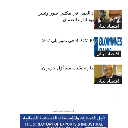
كركي يعلن عودة العمل في مكتبي صور وتبنين
وطليس ينوّه بجهود إدارة الضمان
اقتصاد لبنان
ارتفاع مؤشر BLOM PMI في تموز إلى 50.7
نقطة
اقتصاد لبنان
عبود: حركة المطار تحسّنت منذ أوّل حزيران..
ولكن
اقتصاد لبنان
- Advertisement -